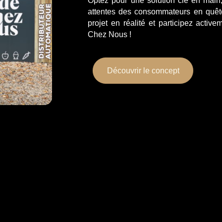
Optez pour une solution clé en main
attentes des consommateurs en quête 
projet en réalité et participez active
Chez Nous
!
Découvrir le concept