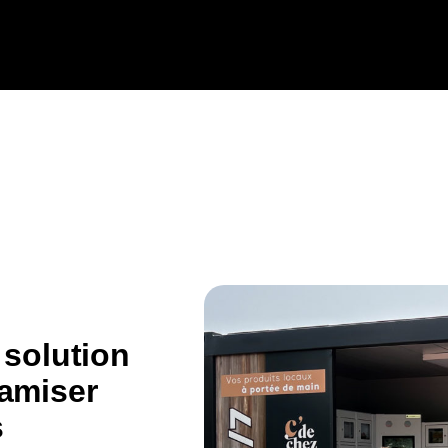
 solution
amiser
s